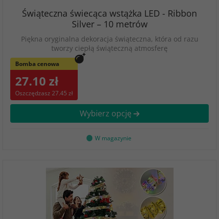
Świąteczna świecąca wstążka LED - Ribbon
Silver – 10 metrów
Piękna oryginalna dekoracja świąteczna, która od razu
tworzy ciepłą świąteczną atmosferę
Bomba cenowa
27.10 zł
Oszczędzasz 27.45 zł
Wybierz opcję
W magazynie