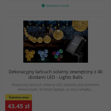
Ostatnie 3 sztuki
Dekoracyjny łańcuch solarny zewnętrzny z 40
diodami LED - Lights Balls
Klasyczny łańcuch solarny LED zasilany jest panelem
słonecznym. W dzień ładuje, w nocy lampka…
Świetna cena
43.45 zł