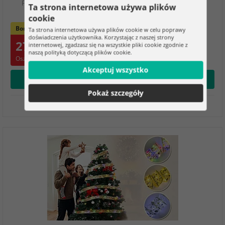
Piękna oryginalna dekoracja świąteczna, która od razu
Ta strona internetowa używa plików
tworzy ciepłą świąteczną atmosferę
cookie
Bomba cenowa
Ta strona internetowa używa plików cookie w celu poprawy
doświadczenia użytkownika. Korzystając z naszej strony
27.10 zł
internetowej, zgadzasz się na wszystkie pliki cookie zgodnie z
naszą polityką dotyczącą plików cookie.
Oszczędzasz 27.45 zł
Akceptuj wszystko
Wybierz opcję
Pokaż szczegóły
W magazynie