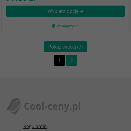
Wybierz opcję
W magazynie
Pokaż więcej (7)
1
2
Regulamin