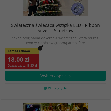
Świąteczna świecąca wstążka LED - Ribbon
Silver – 5 metrów
Piękna oryginalna dekoracja świąteczna, która od razu
tworzy ciepłą świąteczną atmosferę
Bomba cenowa
18.00 zł
Oszczędzasz 18.35 zł
Wybierz opcję
W magazynie