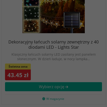
Dekoracyjny łańcuch solarny zewnętrzny z 40
diodami LED - Lights Star
Klasyczny łańcuch solarny LED zasilany jest panelem
słonecznym. W dzień ładuje, w nocy lampka…
Świetna cena
43.45 zł
Wybierz opcję
W magazynie