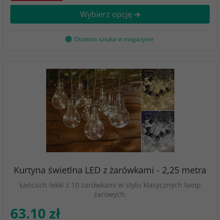
Wybierz opcję
Ostatnia sztuka w magazynie
Kurtyna świetlna LED z żarówkami - 2,25 metra
Łańcuch lekki z 10 żarówkami w stylu klasycznych lamp
żarowych.
63.10 zł