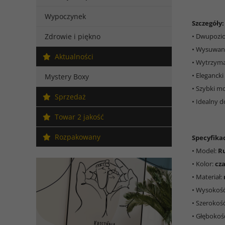
Wypoczynek
Szczegóły:
Zdrowie i piękno
• Dwupozi
• Wysuwane
Aktualności
• Wytrzyma
• Elegancki
Mystery Boxy
• Szybki m
Sprzedaż
• Idealny d
Towar 2 jakość
Rozpakowany
Specyfikac
• Model:
R
• Kolor:
cz
• Materiał:
• Wysokoś
• Szerokoś
• Głębokoś