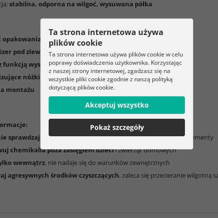
cja:
stabilna, odporna na wilgoć, wysuwana półka
Ta strona internetowa używa
ć opakowania:
plików cookie
nizer pod zlew z 2 poziomami
Ta strona internetowa używa plików cookie w celu
poprawy doświadczenia użytkownika. Korzystając
i z funkcją wysuwania
z naszej strony internetowej, zgadzasz się na
lizujące nóżki antypoślizgowe
wszystkie pliki cookie zgodnie z naszą polityką
dotyczącą plików cookie.
ja montażu
Akceptuj wszystko
ormacje:
Pokaż szczegóły
ie sprawdzaj stabilność konstrukcji
i w razie potrzeby dokręć elementy
uj chemikalia poza zasięgiem dzieci
i zwierząt domowych
ylko wewnątrz
, nie nadaje się do warunków zewnętrznych
aj agresywnych środków czyszczących
, zaleca się przecieranie wilgotną 