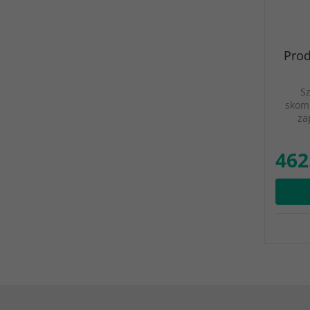
Prod
S
skomp
za
462