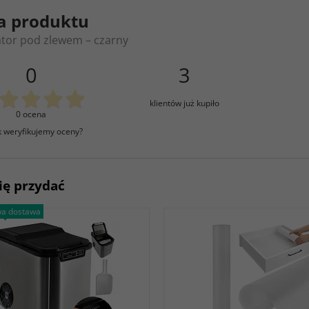
a produktu
tor pod zlewem – czarny
0
3
klientów już kupiło
0 ocena
k weryfikujemy oceny?
ię przydać
a dostawa