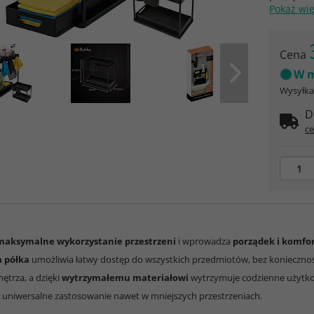
Pokaż wi
Cena
W m
Wysyłka 
D
ce
maksymalne wykorzystanie przestrzeni
i wprowadza
porządek i komfo
 półka
umożliwia łatwy dostęp do wszystkich przedmiotów, bez koniecznośc
ętrza, a dzięki
wytrzymałemu materiałowi
wytrzymuje codzienne użytk
 uniwersalne zastosowanie nawet w mniejszych przestrzeniach.