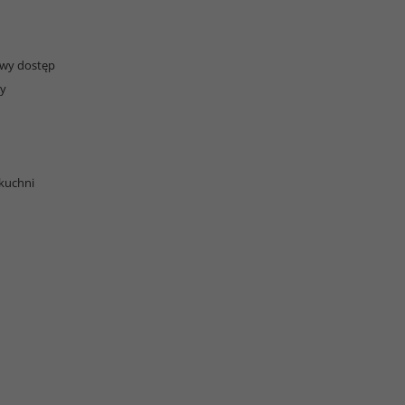
atwy dostęp
zy
 kuchni