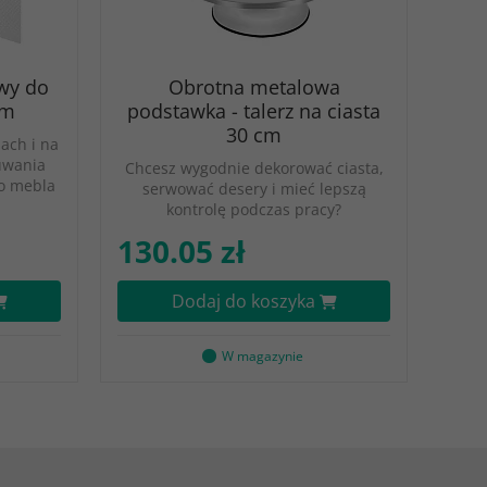
wy do
Obrotna metalowa
cm
podstawka - talerz na ciasta
30 cm
ach i na
uwania
Chcesz wygodnie dekorować ciasta,
o mebla
serwować desery i mieć lepszą
kontrolę podczas pracy?
130.05 zł
Dodaj do koszyka
W magazynie