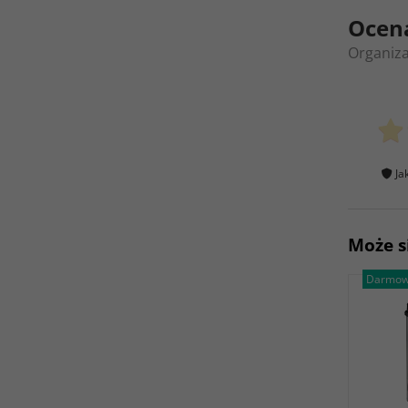
Ocen
Organiza
Ja
Może s
Darmow