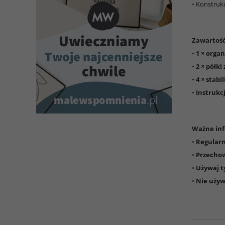
• Konstruk
Zawartoś
•
1 × orga
•
2 × półk
•
4 × stabi
•
Instrukc
Ważne inf
•
Regularn
•
Przechow
•
Używaj t
•
Nie używ