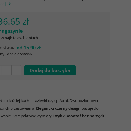
ęcej
36.65 zł
agazynie
w najbliższych dniach.
ostawa
od 15.90 zł
ny i opcje dostawy
rt
do każdej kuchni, łazienki czy spiżarni. Dwupoziomowa
i ich przestawiania.
Elegancki czarny design
pasuje do
owanie. Kompaktowe wymiary i
szybki montaż bez narzędzi