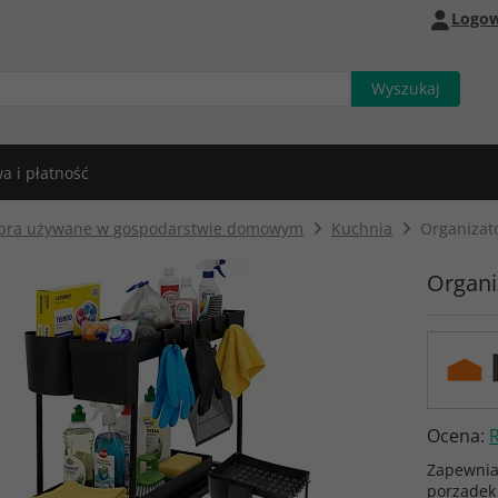
Logow
a i płatność
bra używane w gospodarstwie domowym
Kuchnia
Organizat
Organi
Ocena:
Zapewnia
porządek 