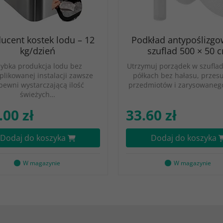
ucent kostek lodu – 12
Podkład antypoślizgo
kg/dzień
szuflad 500 × 50 
zybka produkcja lodu bez
Utrzymuj porządek w szuflad
likowanej instalacji zawsze
półkach bez hałasu, przes
pewni wystarczającą ilość
przedmiotów i zarysowaneg
świeżych…
.00 zł
33.60 zł
Dodaj do koszyka
Dodaj do koszyka
W magazynie
W magazynie