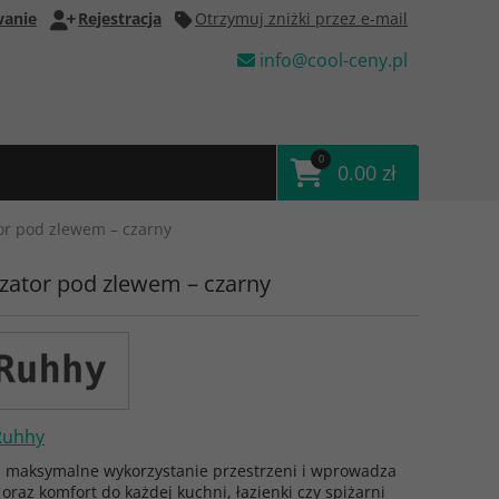
anie
Rejestracja
Otrzymuj zniżki przez e-mail
info@cool-ceny.pl
0
0.00 zł
or pod zlewem – czarny
zator pod zlewem – czarny
Ruhhy
 maksymalne wykorzystanie przestrzeni i wprowadza
oraz komfort do każdej kuchni, łazienki czy spiżarni