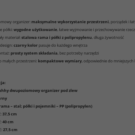
omowy organizer:
maksymalne wykorzystanie przestrzeni
, porządek i ł
 półki:
wygodne użytkowanie
, łatwe wyjmowanie i przechowywanie rzec
ły materiał:
stalowa rama i półki z polipropylenu
, długa żywotność
 design:
czarny kolor
pasuje do każdego wnętrza
ontaż:
prosty system składania
, bez potrzeby narzędzi
o małych przestrzeni:
kompaktowe wymiary
, odpowiednie do mniejszych
ja:
uhhy dwupoziomowy organizer pod zlew
arny
rama – stal; półki i pojemniki – PP (polipropylen)
ć:
37,5 cm
ć:
40 cm
ć:
27,5 cm