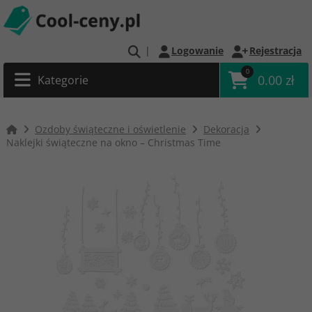
|
Logowanie
Rejestracja
0
0.00 zł
Kategorie
Ozdoby świąteczne i oświetlenie
Dekoracja
Naklejki świąteczne na okno – Christmas Time