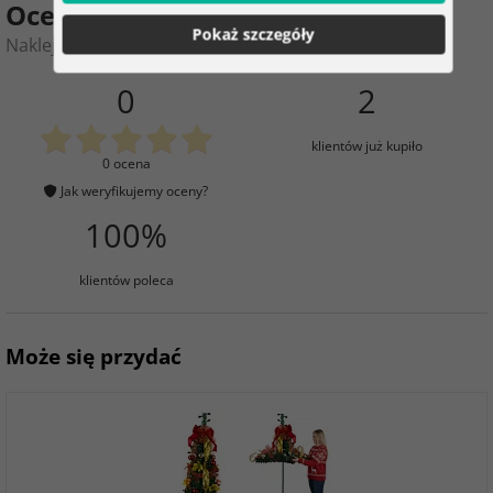
Ocena produktu
Pokaż szczegóły
Naklejki świąteczne na okno – Christmas Time
0
2
klientów już kupiło
0 ocena
Jak weryfikujemy oceny?
100%
klientów poleca
Może się przydać