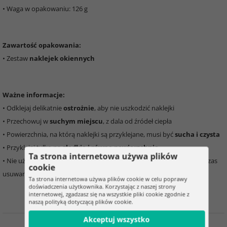
• Waga w opakowaniu: 126 g
Zawartość opakowania:
• Zestaw
naklejek okiennych
Ważne informacje:
• Odklejaj delikatnie
ostrożnie
, aby nie uszkodzić naklejki
• Przechowuj w
suchym miejscu
, z dala od źródeł ciepła
• Powierzchnia, na którą naklejki są przyklejane, musi być
sucha i czysta
• Przyklejaj tylko na
gładkie i równe powierzchnie
Ta strona internetowa używa plików
• Nie używaj na powierzchniach, które mogą ulec
uszkodzeniu
podczas
cookie
usuwania
Ta strona internetowa używa plików cookie w celu poprawy
doświadczenia użytkownika. Korzystając z naszej strony
internetowej, zgadzasz się na wszystkie pliki cookie zgodnie z
naszą polityką dotyczącą plików cookie.
Akceptuj wszystko