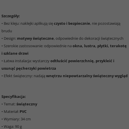
Szczegóły:
• Bez kleju: naklejki aplikują się
czysto i bezpiecznie
, nie pozostawiają
brudu
• Design:
motywy świąteczne
, odpowiednie do dekoracji świątecznych
• Szerokie zastosowanie: odpowiednie na
okna, lustra, płytki, terakotę
i szklane drzwi
• Łatwa instalacja: wystarczy
odtłuścić powierzchnię, przykleić i
usunąć pęcherzyki powietrza
• Efekt świąteczny: nadają
wnętrzu niepowtarzalny świąteczny wygląd
Specyfikacja:
• Temat:
świąteczny
• Materiał:
PVC
• Wymiary: 34 cm
• Waga: 90 g