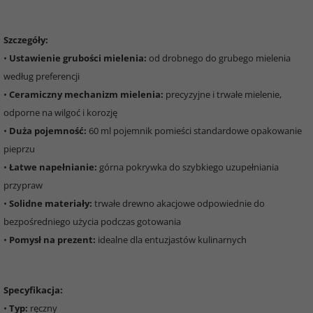
Szczegóły:
•
Ustawienie grubości mielenia:
od drobnego do grubego mielenia
według preferencji
•
Ceramiczny mechanizm mielenia:
precyzyjne i trwałe mielenie,
odporne na wilgoć i korozję
•
Duża pojemność:
60 ml pojemnik pomieści standardowe opakowanie
pieprzu
•
Łatwe napełnianie:
górna pokrywka do szybkiego uzupełniania
przypraw
•
Solidne materiały:
trwałe drewno akacjowe odpowiednie do
bezpośredniego użycia podczas gotowania
•
Pomysł na prezent:
idealne dla entuzjastów kulinarnych
Specyfikacja:
•
Typ:
ręczny