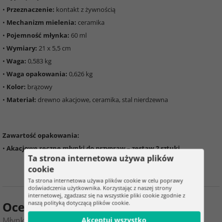
•
Przeznaczenie:
kontakt z żywnością
•
Mechanizm mielenia:
ceramika
•
Pojemność młynka:
60 ml
•
Wymiary:
21 x 5,5 cm
•
Waga:
0,583 kg
•
Waga opakowania:
0,626 kg
•
Kolor:
brązowy
•
Materiał:
drewno akacjowe, ceramika, stal nierdzewna
Zawartość opakowania:
•
Akacjowe ręczne młynki do przypraw – zestaw 2 sztuki
Ta strona internetowa używa plików
cookie
Ta strona internetowa używa plików cookie w celu poprawy
doświadczenia użytkownika. Korzystając z naszej strony
internetowej, zgadzasz się na wszystkie pliki cookie zgodnie z
Ocena produktu
naszą polityką dotyczącą plików cookie.
Młynki ręczne do przypraw z akacji – zestaw 2 sztuki
Akceptuj wszystko