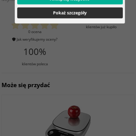
0
4
Pokaż szczegóły
klientów już kupiło
0 ocena
Jak weryfikujemy oceny?
100%
klientów poleca
Może się przydać