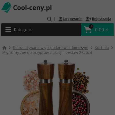
|
Logowanie
Rejestracja
0
0.00 zł
Kategorie
Dobra używane w gospodarstwie domowym
Kuchnia
Młynki ręczne do przypraw z akacji – zestaw 2 sztuki