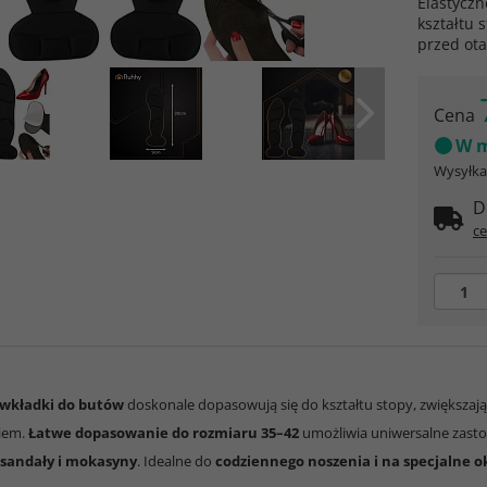
Elastycz
kształtu 
przed ot
Cena
W m
Wysyłka 
D
ce
wkładki do butów
doskonale dopasowują się do kształtu stopy, zwiększaj
iem.
Łatwe dopasowanie do rozmiaru 35–42
umożliwia uniwersalne zast
o sandały i mokasyny
. Idealne do
codziennego noszenia i na specjalne o