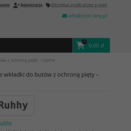
anie
Rejestracja
Otrzymuj zniżki przez e-mail
info@cool-ceny.pl
0
0.00 zł
tów z ochroną pięty – czarne
e wkładki do butów z ochroną pięty –
Ruhhy