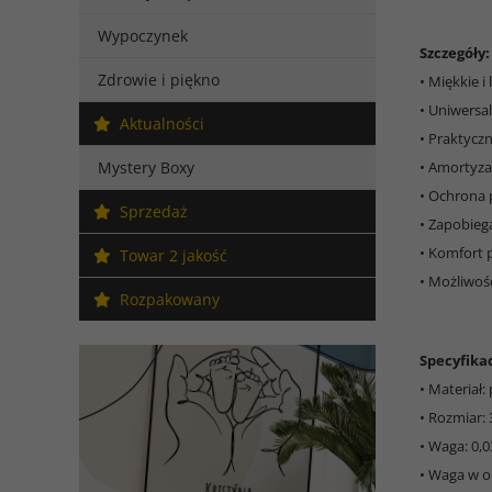
Wypoczynek
Szczegóły:
Zdrowie i piękno
• Miękkie i
• Uniwersa
Aktualności
• Praktycz
Mystery Boxy
• Amortyzac
• Ochrona 
Sprzedaż
• Zapobieg
• Komfort 
Towar 2 jakość
• Możliwoś
Rozpakowany
Specyfikac
• Materiał:
• Rozmiar:
• Waga: 0,0
• Waga w o