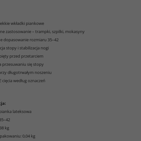
 lekkie wkładki piankowe
lne zastosowanie – trampki, szpilki, mokasyny
ne dopasowanie rozmiaru 35–42
ja stopy i stabilizacja nogi
pięty przed przetarciem
a przesuwaniu się stopy
przy długotrwałym noszeniu
ć cięcia według oznaczeń
ja:
 pianka lateksowa
 35–42
38 kg
pakowaniu: 0,04 kg