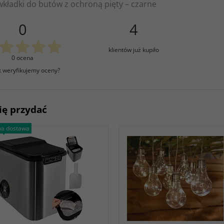
wkładki do butów z ochroną pięty – czarne
0
4
klientów już kupiło
0 ocena
k weryfikujemy oceny?
ię przydać
a dostawa