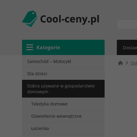
Kategorie
Dostaw
Samochód – Motocykl
Do
Dla dzieci
Dobra używane w gospodarstwie
domowym
Tekstylia domowe
Oświetlenie wewnętrzne
Łazienka