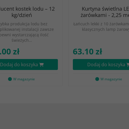
ucent kostek lodu – 12
Kurtyna świetlna LE
kg/dzień
żarówkami - 2,25 m
zybka produkcja lodu bez
Łańcuch lekki z 10 żarówkami
likowanej instalacji zawsze
klasycznych lamp żarow
pewni wystarczającą ilość
świeżych…
.00 zł
63.10 zł
Dodaj do koszyka
Dodaj do koszyka
W magazynie
W magazynie