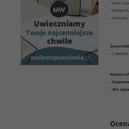
• Kolor: cz
• Marka: 
• Wymiary:
Zawartoś
• 2 wkładk
Ważne inf
•
Dopasowa
•
Nie używ
Ocen