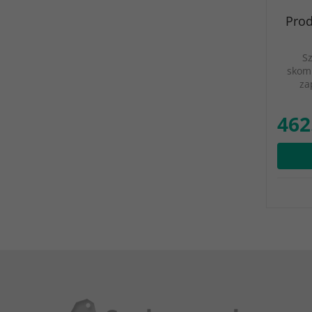
Prod
S
skomp
za
462