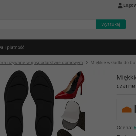
Logow
a i płatność
bra używane w gospodarstwie domowym
Miękkie wkładki do bu
Miękki
czarne
Ocena: