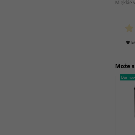
Miękkie 
Ja
Może s
Darmow