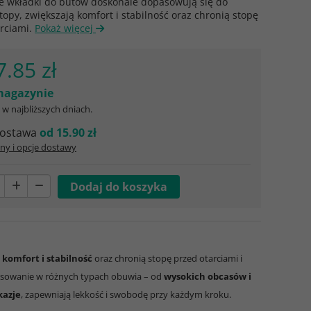
ne wkładki do butów doskonale dopasowują się do
stopy, zwiększają komfort i stabilność oraz chronią stopę
arciami.
Pokaż więcej
7.85 zł
agazynie
w najbliższych dniach.
ostawa
od 15.90 zł
ny i opcje dostawy
ą
komfort i stabilność
oraz chronią stopę przed otarciami i
osowanie w różnych typach obuwia – od
wysokich obcasów i
kazje
, zapewniają lekkość i swobodę przy każdym kroku.