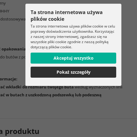
arny
RUHHY
Ta strona internetowa używa
plików cookie
 dostosowywane przez przycinanie
Ta strona internetowa używa plików cookie w celu
poprawy doświadczenia użytkownika. Korzystając
z naszej strony internetowej, zgadzasz się na
wszystkie pliki cookie zgodnie z naszą polityką
dotyczącą plików cookie.
ć opakowania:
i do butów z podparciem pięty
Akceptuj wszystko
Pokaż szczegóły
ormacje:
ć wkładki do rozmiaru twojego buta
według wyznaczonych linii
ać w butach z uszkodzoną podszewką lub podeszwą
a produktu