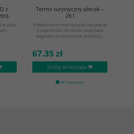
D z
Termo turystyczny plecak –
etra
26 l
 w stylu
Praktyczny termos turystyczny plecak
ych.
o pojemności 26 litrów umożliwia
wygodne przenoszenie jedzenia…
67.35 zł
Dodaj do koszyka
W magazynie