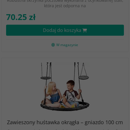
Robustna skrzynka pocztowa wykonana z ocynkowanej stali,
która jest odporna na
70.25 zł
Dodaj do koszyka
W magazynie
Zawieszony huśtawka okrągła – gniazdo 100 cm