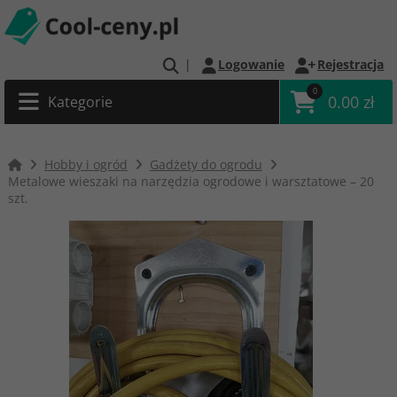
|
Logowanie
Rejestracja
0
0.00 zł
Kategorie
Hobby i ogród
Gadżety do ogrodu
Metalowe wieszaki na narzędzia ogrodowe i warsztatowe – 20
szt.