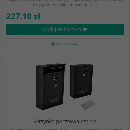
i wygodne dzięki zimowej beczce
227.10 zł
Dodaj do koszyka
W magazynie
Skrzynka pocztowa czarna