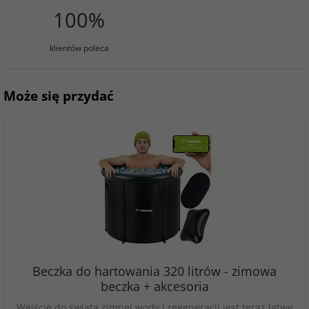
100%
klientów poleca
Może się przydać
Beczka do hartowania 320 litrów - zimowa
beczka + akcesoria
Wejście do świata zimnej wody i regeneracji jest teraz łatwe