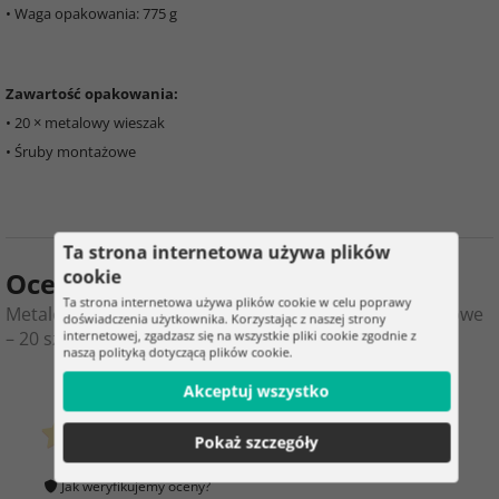
• Waga opakowania: 775 g
Zawartość opakowania:
• 20 × metalowy wieszak
• Śruby montażowe
Ta strona internetowa używa plików
cookie
Ocena produktu
Ta strona internetowa używa plików cookie w celu poprawy
Metalowe wieszaki na narzędzia ogrodowe i warsztatowe
doświadczenia użytkownika. Korzystając z naszej strony
– 20 szt.
internetowej, zgadzasz się na wszystkie pliki cookie zgodnie z
naszą polityką dotyczącą plików cookie.
0
5
Akceptuj wszystko
klientów już kupiło
Pokaż szczegóły
0 ocena
Jak weryfikujemy oceny?