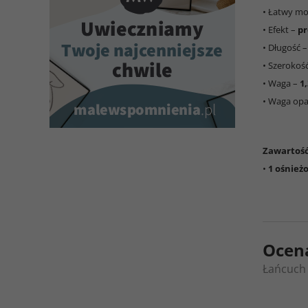
• Łatwy m
• Efekt –
pr
• Długość 
• Szerokoś
• Waga –
1
• Waga op
Zawartoś
•
1 ośnież
Ocen
Łańcuch 