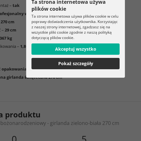
Ta strona internetowa używa
ontaż –
tak
plików cookie
ofesjonalny wygląd
Ta strona internetowa używa plików cookie w celu
–
270 cm
poprawy doświadczenia użytkownika. Korzystając
z naszej strony internetowej, zgadzasz się na
ć –
29 cm
wszystkie pliki cookie zgodnie z naszą polityką
dotyczącą plików cookie.
,367 kg
akowania –
1,805 kg
Akceptuj wszystko
Pokaż szczegóły
ć opakowania:
ona girlanda świąteczna 270 cm
a produktu
bożonarodzeniowy - girlanda zielono-biała 270 cm
0
5