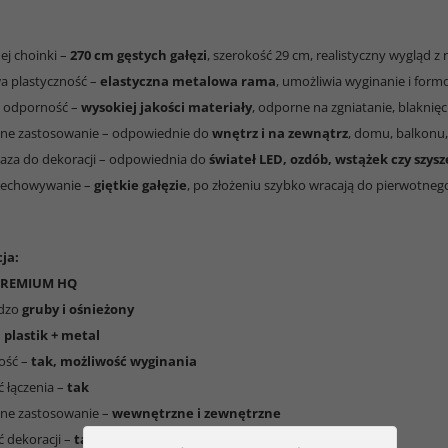
nej choinki –
270 cm gęstych gałęzi
, szerokość 29 cm, realistyczny wygląd z 
a plastyczność –
elastyczna metalowa rama
, umożliwia wyginanie i for
 i odporność –
wysokiej jakości materiały
, odporne na zgniatanie, blaknięci
lne zastosowanie – odpowiednie do
wnętrz i na zewnątrz
, domu, balkonu,
aza do dekoracji – odpowiednia do
świateł LED, ozdób, wstążek czy szys
rzechowywanie –
giętkie gałęzie
, po złożeniu szybko wracają do pierwotnego
ja:
PREMIUM HQ
rdzo
gruby i ośnieżony
–
plastik + metal
ność –
tak, możliwość wyginania
ć łączenia –
tak
lne zastosowanie –
wewnętrzne i zewnętrzne
ć dekoracji –
tak