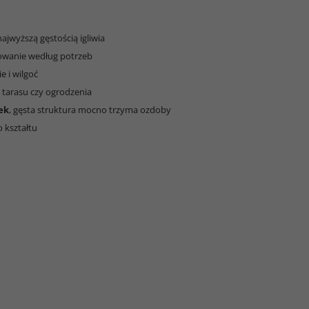
najwyższą gęstością igliwia
mowanie według potrzeb
e i wilgoć
 tarasu czy ogrodzenia
zek
, gęsta struktura mocno trzyma ozdoby
 kształtu