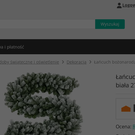
Logow
a i płatność
oby świąteczne i oświetlenie
Dekoracja
Łańcuch bożonarodze
Łańcuc
biała 
Ocena: