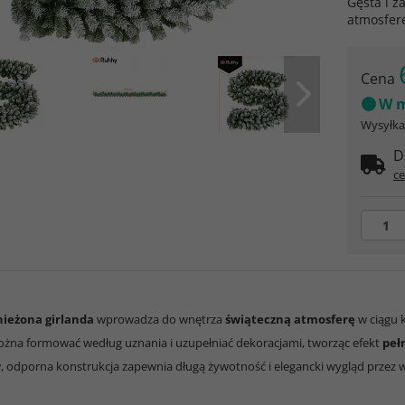
Gęsta i 
atmosferę
Cena
W m
Wysyłka 
D
ce
nieżona girlanda
wprowadza do wnętrza
świąteczną atmosferę
w ciągu k
ożna formować według uznania i uzupełniać dekoracjami, tworząc efekt
peł
w
, odporna konstrukcja zapewnia długą żywotność i elegancki wygląd przez 