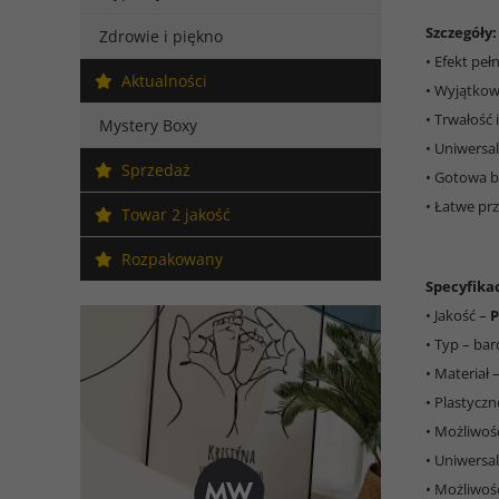
Szczegóły:
Zdrowie i piękno
• Efekt peł
Aktualności
• Wyjątkow
• Trwałość
Mystery Boxy
• Uniwersa
Sprzedaż
• Gotowa b
• Łatwe p
Towar 2 jakość
Rozpakowany
Specyfikac
• Jakość –
• Typ – ba
• Materiał 
• Plastycz
• Możliwoś
• Uniwersa
• Możliwoś