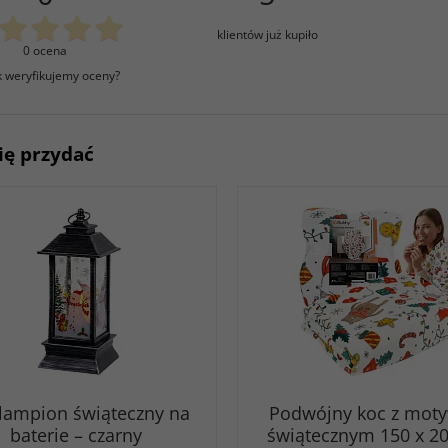
klientów już kupiło
0 ocena
k weryfikujemy oceny?
ię przydać
lampion świąteczny na
Podwójny koc z mo
baterie – czarny
świątecznym 150 x 2