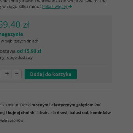
zaśnieżona girlanda wprowadza do wnętrza świąteczną
 w ciągu kilku minut
Pokaż więcej
69.40 zł
agazynie
w najbliższych dniach.
ostawa
od 15.90 zł
ny i opcje dostawy
ilku minut. Dzięki
mocnym i elastycznym gałęziom PVC
nej i bujnej choinki
. Idealna do
drzwi, balustrad, kominków
wiele sezonów.