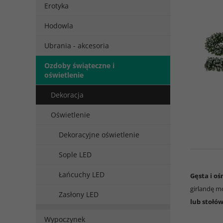
Erotyka
Hodowla
Ubrania - akcesoria
Ozdoby świąteczne i
oświetlenie
Dekoracja
Oświetlenie
Dekoracyjne oświetlenie
Sople LED
Łańcuchy LED
Gęsta i oś
girlandę m
Zasłony LED
lub stołó
Wypoczynek