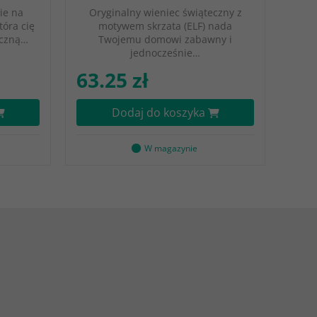
ie na
Oryginalny wieniec świąteczny z
tóra cię
motywem skrzata (ELF) nada
eczną…
Twojemu domowi zabawny i
jednocześnie…
63.25 zł
Dodaj do koszyka
W magazynie