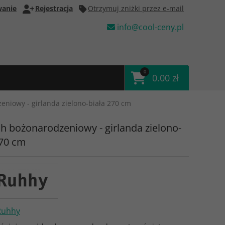
anie
Rejestracja
Otrzymuj zniżki przez e-mail
info@cool-ceny.pl
0
0.00 zł
niowy - girlanda zielono-biała 270 cm
h bożonarodzeniowy - girlanda zielono-
270 cm
Ruhhy