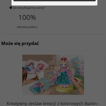
0 ocena
Jak weryfikujemy oceny?
100%
klientów poleca
Może się przydać
Kreatywny zestaw kreacji z kolorowych tkanin -