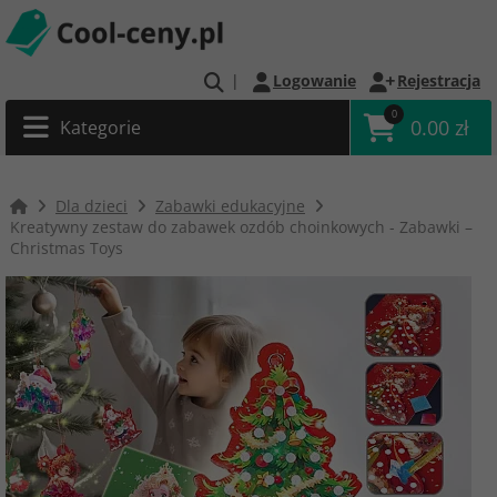
|
Logowanie
Rejestracja
0
0.00 zł
Kategorie
Dla dzieci
Zabawki edukacyjne
Kreatywny zestaw do zabawek ozdób choinkowych - Zabawki –
Christmas Toys