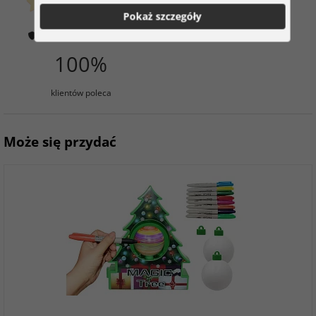
klientów już kupiło
Pokaż szczegóły
0 ocena
Jak weryfikujemy oceny?
100%
klientów poleca
Może się przydać