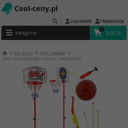
|
Logowanie
Rejestracja
0
0.00 zł
Kategorie
Dla dzieci
Inne zabawki
Kosz do koszykówki z tarczą i akcesoriami