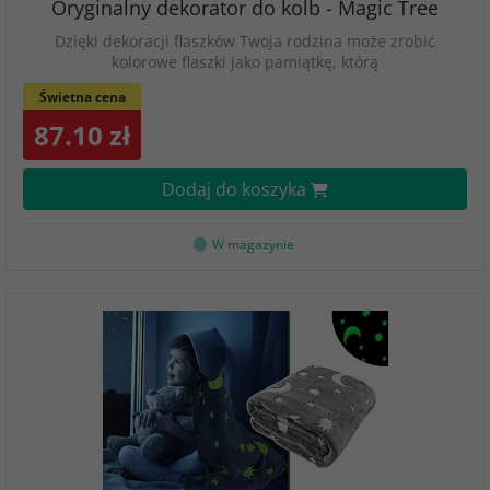
Oryginalny dekorator do kolb - Magic Tree
Dzięki dekoracji flaszków Twoja rodzina może zrobić
kolorowe flaszki jako pamiątkę, którą
Świetna cena
87.10 zł
Dodaj do koszyka
W magazynie