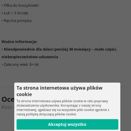
• Piłka do koszykówki
• Łuk + 3 strzały
• Ręczna pompka
Ważne informacje:
•
Nieodpowiednie dla dzieci poniżej 36 miesięcy – małe części,
niebezpieczeństwo uduszenia
• Zalecany wiek: 8+ lat
Ta strona internetowa używa plików
cookie
Ocena produktu
Ta strona internetowa używa plików cookie w celu poprawy
doświadczenia użytkownika. Korzystając z naszej strony
Kosz do koszykówki z tarczą i akcesoriami
internetowej, zgadzasz się na wszystkie pliki cookie zgodnie z
naszą polityką dotyczącą plików cookie.
0
4
Akceptuj wszystko