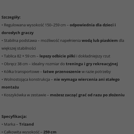
Szczegóły:
• Regulowana wysokość 150–259 cm –
odpowiednia dla dzieci i
dorosłych graczy
• Stabilna podstawa – możliwość napełnienia
wodą lub piaskiem
dla
większej stabilności
• Tablica 82 × 59 cm –
lepszy odbicie piłki
i dokładniejszy rzut
• Obręcz 38 cm – idealny rozmiar do
treningu i gry rekreacyjnej
• Kółka transportowe –
łatwe przenoszenie
w razie potrzeby
• Wolnostojąca konstrukcja –
nie wymaga wiercenia ani stałego
montażu
• Koszykówka w zestawie –
możesz zacząć grać od razu po złożeniu
Specyfikacja:
• Marka –
Trizand
• Całkowita wysokość –
259 cm