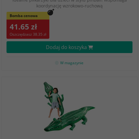
koordynację wzrokowo-ruchową
Bomba cenowa
41.65 zł
Oszczędzasz 38.35 zł
Dodaj do koszyka
W magazynie