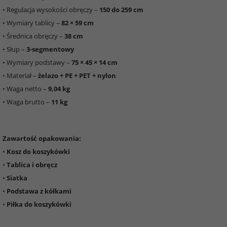
• Regulacja wysokości obręczy –
150 do 259 cm
• Wymiary tablicy –
82 × 59 cm
• Średnica obręczy –
38 cm
• Słup –
3-segmentowy
• Wymiary podstawy –
75 × 45 × 14 cm
• Materiał –
żelazo + PE + PET + nylon
• Waga netto –
9,04 kg
• Waga brutto –
11 kg
Zawartość opakowania:
•
Kosz do koszykówki
•
Tablica i obręcz
•
Siatka
•
Podstawa z kółkami
•
Piłka do koszykówki