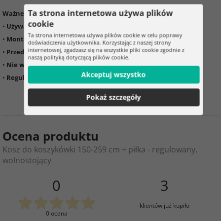
Ta strona internetowa używa plików
Ważne informacje:
cookie
•
Używaj zgodnie z przeznaczeniem
jako sprzęt sportowy
Ta strona internetowa używa plików cookie w celu poprawy
•
Montaż musi wykonać osoba dorosła
doświadczenia użytkownika. Korzystając z naszej strony
internetowej, zgadzasz się na wszystkie pliki cookie zgodnie z
•
Przed użyciem sprawdź dokręcenie wszystkich połączeń
naszą polityką dotyczącą plików cookie.
•
Nie wieszaj się na obręczy
, grozi to przewróceniem konstrukcji
Akceptuj wszystko
•
Regularnie sprawdzaj stan i stabilność kosza
Pokaż szczegóły
Ocena produktu
Kosz do koszykówki 150-259 cm + piłka - regulowany,
wolnostojący
0
3
klientów już kupiło
0 ocena