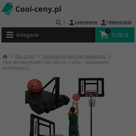
|
Logowanie
Rejestracja
0
0.00 zł
Kategorie
Dla dzieci
Zabawki na świeżym powietrzu
Kosz do koszykówki 150-259 cm + piłka - regulowany,
wolnostojący