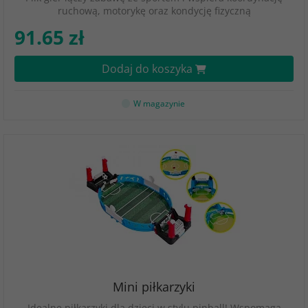
ruchową, motorykę oraz kondycję fizyczną
91.65 zł
Dodaj do koszyka
W magazynie
Mini piłkarzyki
Idealne piłkarzyki dla dzieci w stylu pinball! Wspomaga