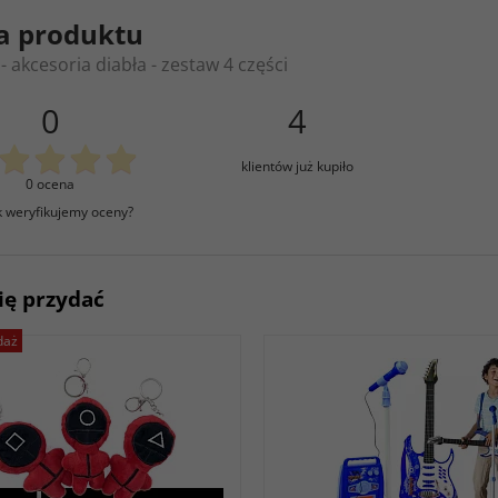
a produktu
- akcesoria diabła - zestaw 4 części
0
4
klientów już kupiło
0 ocena
k weryfikujemy oceny?
ię przydać
daż