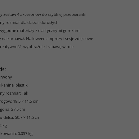
y zestaw 4 akcesoriów do szybkiej przebieranki
ny rozmiar dla dzieci i dorosłych
i wygodne materiały z elastycznymi gumkami
ę na karnawał, Halloween, imprezy i sesje zdjęciowe
kreatywność, wyobraźnię i zabawę w role
ja:
zerwony
 Tkanina, plastik
lny rozmiar: Tak
rogów: 19,5 × 11,5 cm
ogona: 27,5 cm
idelca: 50,7 × 11,5 cm
2 kg
kowania: 0,057 kg