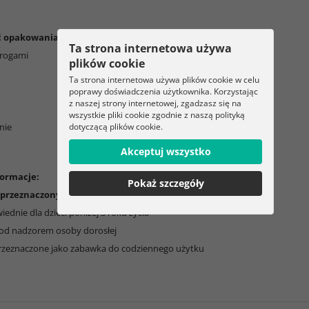
ć opakowania:
Ta strona internetowa używa
 rogami
plików cookie
Ta strona internetowa używa plików cookie w celu
poprawy doświadczenia użytkownika. Korzystając
z naszej strony internetowej, zgadzasz się na
wszystkie pliki cookie zgodnie z naszą polityką
dotyczącą plików cookie.
nie
Akceptuj wszystko
ormacje:
Pokaż szczegóły
przeznaczony jest do celów rozrywkowych i dekoracyjnych
ednie dla dzieci poniżej 3 roku życia
od nadzorem osoby dorosłej
 przeznaczone jako zabawka do codziennego użytku