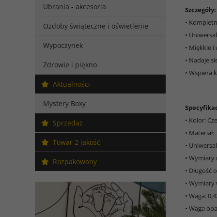
Ubrania - akcesoria
Szczegóły:
• Kompletn
Ozdoby świąteczne i oświetlenie
• Uniwersal
Wypoczynek
• Miękkie 
• Nadaje si
Zdrowie i piękno
• Wspiera 
Aktualności
Mystery Boxy
Specyfikac
• Kolor: C
Sprzedaż
• Materiał:
Towar 2 jakość
• Uniwersa
• Wymiary 
Rozpakowany
• Długość 
• Wymiary w
• Waga: 0,4
• Waga opa