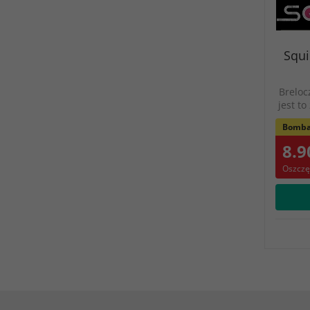
Squi
Breloc
jest t
Bomba
8.9
Oszczę