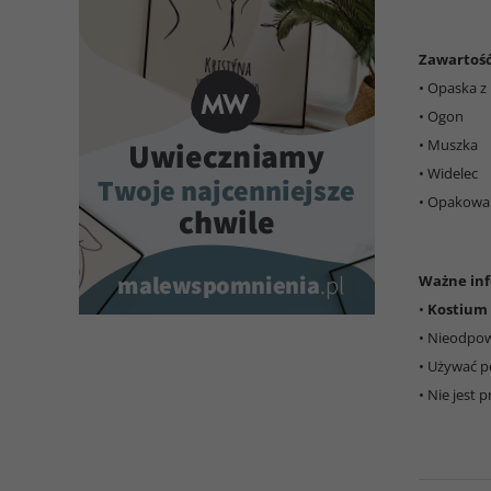
Zawartoś
• Opaska z
• Ogon
• Muszka
• Widelec
• Opakowa
Ważne inf
•
Kostium 
• Nieodpowi
• Używać p
• Nie jest