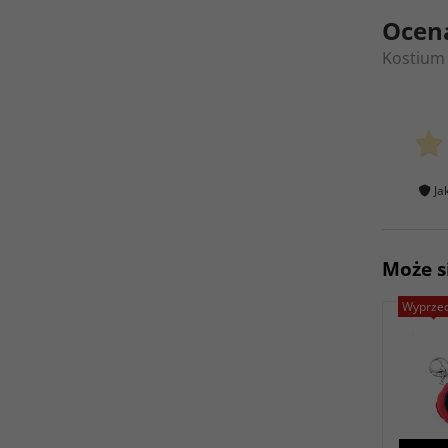
Ocen
Kostium 
Ja
Może s
Wyprze