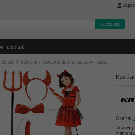
Logow
a i płatność
 dzieci
Kostium - akcesoria diabła - zestaw 4 części
Kostium
Ocena:
Zabawny i
mgnieniu