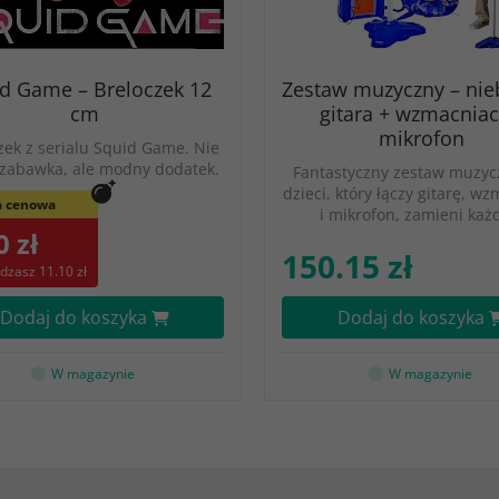
d Game – Breloczek 12
Zestaw muzyczny – nieb
cm
gitara + wzmacniac
mikrofon
zek z serialu Squid Game. Nie
o zabawka, ale modny dodatek.
Fantastyczny zestaw muzyc
dzieci, który łączy gitarę, w
 cenowa
i mikrofon, zamieni ka
0 zł
150.15 zł
dzasz 11.10 zł
Dodaj do koszyka
Dodaj do koszyka
W magazynie
W magazynie