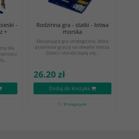
ieski -
Rodzinna gra - statki - bitwa
z +
morska
Ekscytująca gra strategiczna, która
przeniesie graczy na otwarte morza.
zny dla
Dzieci i dorośli będą się…
zmacniacz
żdą…
26.20 zł
Dodaj do koszyka
W magazynie