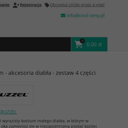
anie
Rejestracja
Otrzymuj zniżki przez e-mail
info@cool-ceny.pl
0
0.00 zł
 - akcesoria diabła - zestaw 4 części
KRUZZEL
 wyrazisty kostium małego diabła, w którym w
 oka zamienisz się w niezapomnianą postać każdej