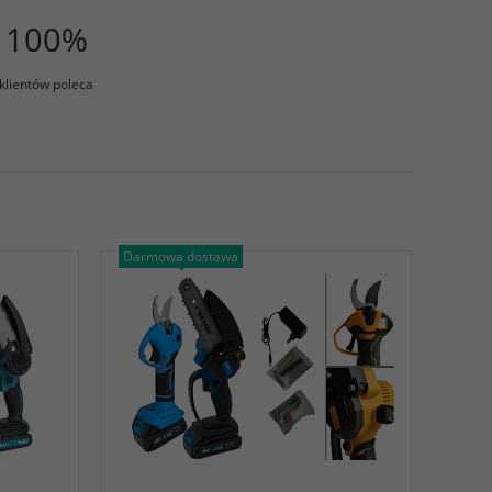
100%
klientów poleca
Darmowa dostawa