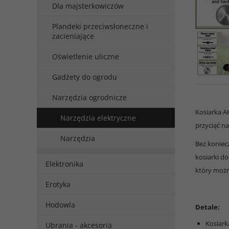
Dla majsterkowiczów
Plandeki przeciwsłoneczne i
zacieniające
Oświetlenie uliczne
Gadżety do ogrodu
Narzędzia ogrodnicze
Kosiarka A
Narzędzia elektryczne
przyciąć n
Narzędzia
Bez koniec
kosiarki d
Elektronika
który można
Erotyka
Hodowla
Detale:
Kosiark
Ubrania - akcesoria