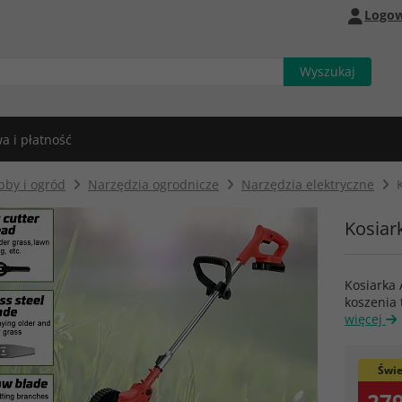
Logow
a i płatność
bby i ogród
Narzędzia ogrodnicze
Narzędzia elektryczne
Kosiar
Kosiarka
koszenia
więcej
Świe
279