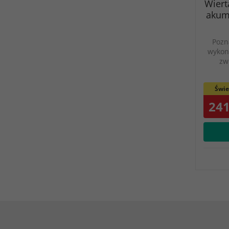
Wiert
akum
Pozna
wykon
zw
Świe
241