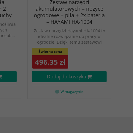
ła
Zestaw narzędzi
+ 2
akumulatorowych – nożyce
cuchy
ogrodowe + piła + 2x bateria
– HAYAMI HA-1004
możliwia
nych
Zestaw narzędzi Hayami HA-1004 to
sposób…
idealne rozwiązanie do pracy w
ogrodzie. Dzięki temu zestawowi
Świetna cena
496.35 zł
Dodaj do koszyka
W magazynie