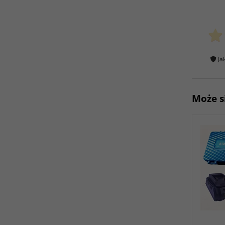
Ja
Może s