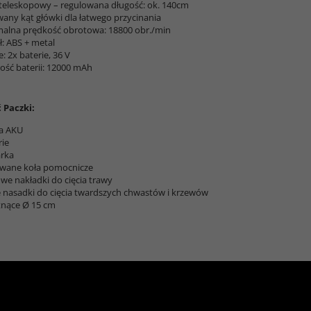
teleskopowy – regulowana długość: ok. 140cm
any kąt główki dla łatwego przycinania
alna prędkość obrotowa: 18800 obr./min
ł: ABS + metal
e: 2x baterie, 36 V
ść baterii: 12000 mAh
 Paczki:
ka AKU
rie
rka
wane koła pomocnicze
owe nakładki do cięcia trawy
 nasadki do cięcia twardszych chwastów i krzewów
tnące Ø 15 cm