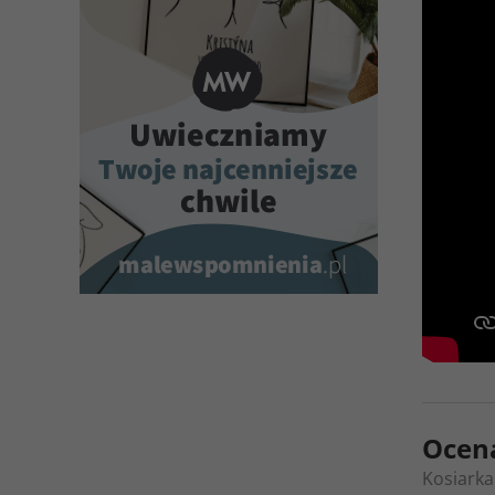
Ocen
Kosiark