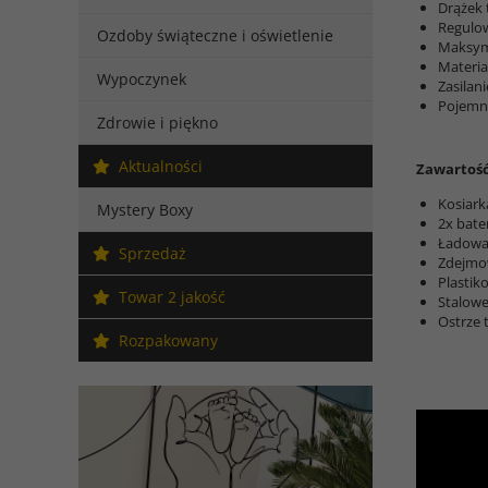
Drążek 
Regulow
Ozdoby świąteczne i oświetlenie
Maksym
Materia
Wypoczynek
Zasilani
Pojemno
Zdrowie i piękno
Aktualności
Zawartość
Kosiar
Mystery Boxy
2x bate
Ładowa
Sprzedaż
Zdejmo
Plastik
Towar 2 jakość
Stalowe
Ostrze 
Rozpakowany