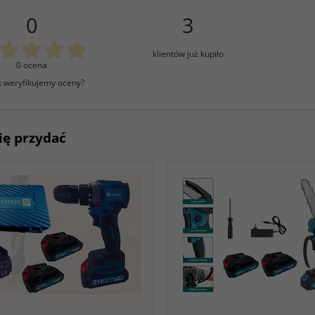
0
3
klientów już kupiło
0 ocena
k weryfikujemy oceny?
ię przydać