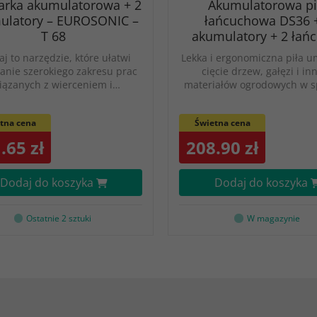
arka akumulatorowa + 2
Akumulatorowa pi
ulatory – EUROSONIC –
łańcuchowa DS36 
T 68
akumulatory + 2 łań
j to narzędzie, które ułatwi
Lekka i ergonomiczna piła u
anie szerokiego zakresu prac
cięcie drzew, gałęzi i in
iązanych z wierceniem i…
materiałów ogrodowych w 
tna cena
Świetna cena
.65 zł
208.90 zł
Dodaj do koszyka
Dodaj do koszyka
Ostatnie 2 sztuki
W magazynie