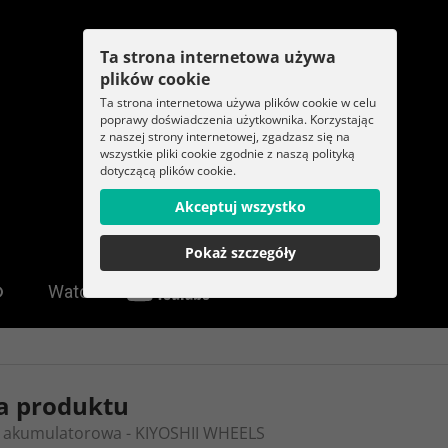
Ta strona internetowa używa
plików cookie
Ta strona internetowa używa plików cookie w celu
poprawy doświadczenia użytkownika. Korzystając
z naszej strony internetowej, zgadzasz się na
wszystkie pliki cookie zgodnie z naszą polityką
dotyczącą plików cookie.
Akceptuj wszystko
Pokaż szczegóły
a produktu
a akumulatorowa - KIYOSHII WHEELS