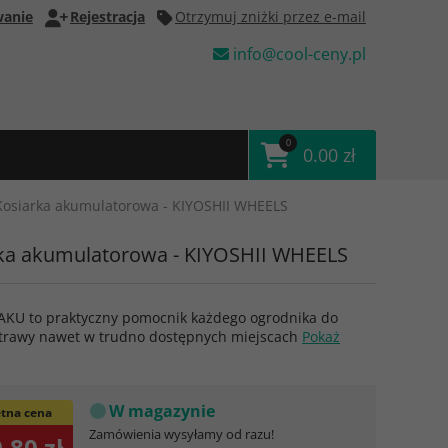
anie
Rejestracja
Otrzymuj zniżki przez e-mail
info@cool-ceny.pl
0
0.00 zł
Kosiarka akumulatorowa - KIYOSHII WHEELS
ka akumulatorowa - KIYOSHII WHEELS
 AKU to praktyczny pomocnik każdego ogrodnika do
 trawy nawet w trudno dostępnych miejscach
Pokaż
W magazynie
tna cena
Zamówienia wysyłamy od razu!
.80 zł