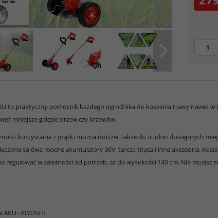
KU to praktyczny pomocnik każdego ogrodnika do koszenia trawy nawet w t
awet mniejsze gałęzie drzew czy krzewów.
zności korzystania z prądu można dotrzeć także do trudno dostępnych miejsc
ołączone są dwa mocne akumulatory 36V, tarcza tnąca i inne akcesoria. Kos
 regulować w zależności od potrzeb, aż do wysokości 140 cm. Nie musisz się
a AKU - KIYOSHI