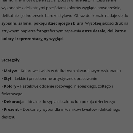
harmonijny motyw pełen życia i pozytywnej energii. Przestrzenne
wykonanie z delikatnymi przejściami kolorów wygląda nowocześnie,
delikatnie i jednocześnie bardzo stylowo. Obraz doskonale nadaje się do
sypialni, salonu, pokoju dziecięcego i biura
. Wysokiej jakości druk na
sztywnym papierze fotograficznym zapewnia
ostre detale, delikatne
kolory i reprezentacyjny wygląd
.
Szczegóły:
•
Motyw
– Kolorowe kwiaty w delikatnym akwarelowym wykonaniu
•
Styl
– Lekkie i przestrzenne artystyczne opracowanie
•
Kolory
– Pastelowe odcienie różowego, niebieskiego, żółtego i
fioletowego
•
Dekoracja
– Idealne do sypialni, salonu lub pokoju dziecięcego
•
Prezent
– Doskonały wybór dla miłośników kwiatów i delikatnego
designu