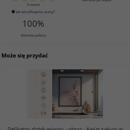
0 ocena
Jak weryfikujemy oceny?
100%
klientów poleca
Może się przydać
Delikatny dotyk wiosny - obraz - Kwiat sakury w