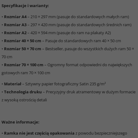
Specyfikacje i warianty:
•
Rozmiar A4
– 210 × 297 mm (pasuje do standardowych małych ram)
•
Rozmiar A3
– 297 × 420 mm (pasuje do standardowych średnich ram)
•
Rozmiar A2
– 420 × 594 mm (pasuje do ram na plakaty A2)
•
Rozmiar 40 × 50 cm
– Pasuje do standardowych ram 40 × 50 cm
•
Rozmiar 50 × 70 cm
– Bestseller, pasuje do wszystkich dużych ram 50 ×
70 cm
•
Rozmiar 70 × 100 cm
– Ogromny format odpowiedni do największych
gotowych ram 70 × 100 cm
•
Materiał
– Sztywny papier fotograficzny Satin 235 g/m²
•
Technologia druku
– Precyzyjny druk atramentowy w dużym formacie
z wysoką ostrością detali
Ważne informacje:
•
Ramka nie jest częścią opakowania
z powodu bezpieczniejszego