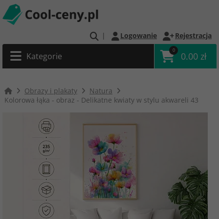
|
Logowanie
Rejestracja
0
0.00 zł
Kategorie
Obrazy i plakaty
Natura
Kolorowa łąka - obraz - Delikatne kwiaty w stylu akwareli 43