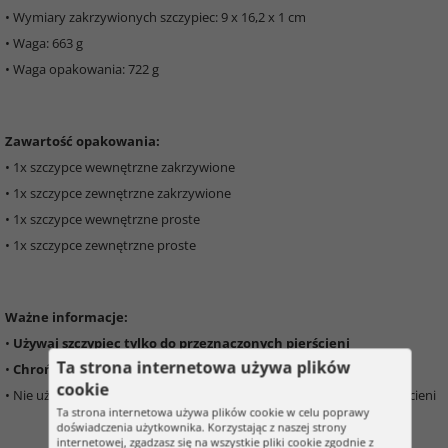
• Wymiary zakrzywionych szczypiec: 9 x 16,2 x 1 cm
• Waga: 663 g
• Waga opakowania: 722 g
Zawartość opakowania:
• 1x szczypce wewnętrzne zakrzywione
• 1x szczypce zewnętrzne zakrzywione
• 1x szczypce wewnętrzne proste
• 1x szczypce zewnętrzne proste
Ważne informacje:
•
Używaj szczypiec tylko do przeznaczonych pierścieni
Ta strona internetowa używa plików
•
Chroń oczy i używaj rękawic podczas pracy ze szczypcami
cookie
• Nie używaj nadmiernej siły podczas otwierania lub zamykania pierścieni
Ta strona internetowa używa plików cookie w celu poprawy
doświadczenia użytkownika. Korzystając z naszej strony
internetowej, zgadzasz się na wszystkie pliki cookie zgodnie z