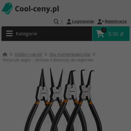
|
Logowanie
Rejestracja
0
0.00 zł
Kategorie
Hobby i ogród
Dla majsterkowiczów
Kleszcze seger - Zestaw 4 kleszczy do segerów