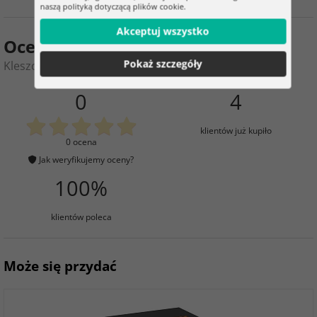
naszą polityką dotyczącą plików cookie.
Akceptuj wszystko
Ocena produktu
Pokaż szczegóły
Kleszcze seger - Zestaw 4 kleszczy do segerów
0
4
klientów już kupiło
0 ocena
Jak weryfikujemy oceny?
100%
klientów poleca
Może się przydać