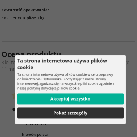
Zawartość opakowania:
• Klej termotopliwy 1 kg
Ocena produktu
Ta strona internetowa używa plików
Klej termotopliwy – wkłady do pistoletu termotopliwego
cookie
11 mm × 300 mm – 1 kg
Ta strona internetowa używa plików cookie w celu poprawy
doświadczenia użytkownika. Korzystając z naszej strony
0
2
internetowej, zgadzasz się na wszystkie pliki cookie zgodnie z
naszą polityką dotyczącą plików cookie.
klientów już kupiło
Akceptuj wszystko
0 ocena
Jak weryfikujemy oceny?
Pokaż szczegóły
100%
klientów poleca