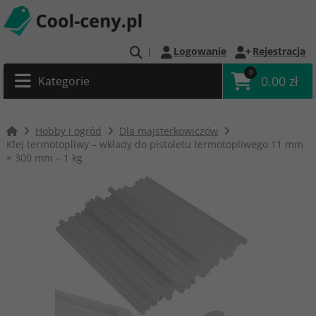
|
Logowanie
Rejestracja
0
0.00 zł
Kategorie
Hobby i ogród
Dla majsterkowiczów
Klej termotopliwy – wkłady do pistoletu termotopliwego 11 mm
× 300 mm – 1 kg