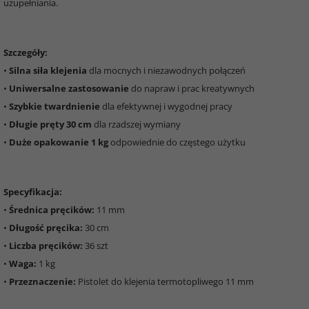
uzupełniania.
Szczegóły:
•
Silna siła klejenia
dla mocnych i niezawodnych połączeń
•
Uniwersalne zastosowanie
do napraw i prac kreatywnych
•
Szybkie twardnienie
dla efektywnej i wygodnej pracy
•
Długie pręty 30 cm
dla rzadszej wymiany
•
Duże opakowanie 1 kg
odpowiednie do częstego użytku
Specyfikacja:
•
Średnica pręcików:
11 mm
•
Długość pręcika:
30 cm
•
Liczba pręcików:
36 szt
•
Waga:
1 kg
•
Przeznaczenie:
Pistolet do klejenia termotopliwego 11 mm