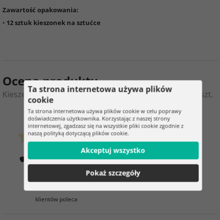
Zawartość opakowania:
•
12 sztuk kieszonek na sztućce
Ocena produktu
Ta strona internetowa używa plików
Kieszeń na sztućce na Boże Narodzenie – serwetki 12 szt.
cookie
Ta strona internetowa używa plików cookie w celu poprawy
0
5
doświadczenia użytkownika. Korzystając z naszej strony
internetowej, zgadzasz się na wszystkie pliki cookie zgodnie z
naszą polityką dotyczącą plików cookie.
klientów już kupiło
0 ocena
Akceptuj wszystko
Jak weryfikujemy oceny?
Pokaż szczegóły
100%
klientów poleca