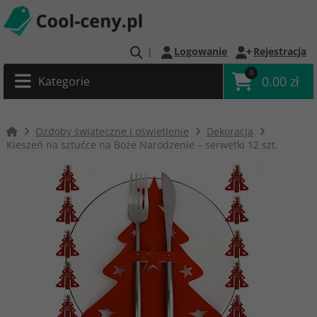
|
Logowanie
Rejestracja
0
0.00 zł
Kategorie
Ozdoby świąteczne i oświetlenie
Dekoracja
Kieszeń na sztućce na Boże Narodzenie – serwetki 12 szt.