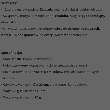
Szczegóły:
• 12 sztuk: zestaw zawiera
12 sztuk
, idealne dla dużej rodziny lub gości
• Świąteczny motyw: kieszonki zdobi
choinka
, zwiększają
dekoracyjny
efekt stołu
• Uniwersalne zastosowanie: odpowiednie do
domów, restauracji,
hoteli lub pensjonatów
, na okazje świąteczne i codzienne
Specyfikacja:
• Materiał:
filc
, trwały i dekoracyjny
• Kolor:
czerwony
, dopasowany do świątecznych dekoracji
• Rozmiar otworu na sztućce:
6 cm
, odpowiedni dla standardowych
sztućców
• Całkowite wymiary:
17 x 20 cm
, praktyczne i kompaktowe
• Waga:
72 g
, lekkie w obsłudze
• Waga w opakowaniu:
86 g