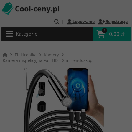
|
Logowanie
Rejestracja
0
0.00 zł
Kategorie
Elektronika
Kamery
Kamera inspekcyjna Full HD – 2 m - endoskop