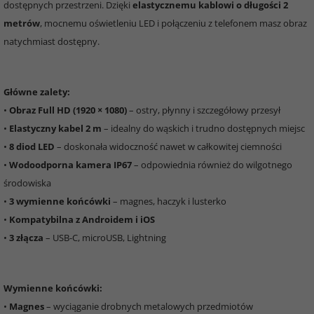
dostępnych przestrzeni. Dzięki
elastycznemu kablowi o długości 2
metrów
, mocnemu oświetleniu LED i połączeniu z telefonem masz obraz
natychmiast dostępny.
Główne zalety:
•
Obraz Full HD (1920 × 1080)
– ostry, płynny i szczegółowy przesył
•
Elastyczny kabel 2 m
– idealny do wąskich i trudno dostępnych miejsc
•
8 diod LED
– doskonała widoczność nawet w całkowitej ciemności
•
Wodoodporna kamera IP67
– odpowiednia również do wilgotnego
środowiska
•
3 wymienne końcówki
– magnes, haczyk i lusterko
•
Kompatybilna z Androidem i iOS
•
3 złącza
– USB-C, microUSB, Lightning
Wymienne końcówki:
•
Magnes
– wyciąganie drobnych metalowych przedmiotów