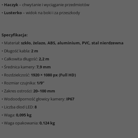
•
Haczyk
– chwytanie i wyciąganie przedmiotów
•
Lusterko
– widok na boki i za przeszkody
Specyfikacja:
• Materiał:
szkło, żelazo, ABS, aluminium, PVC, stal nierdzewna
• Długość kabla:
2 m
• Całkowita długość:
2,2 m
• Średnica kamery:
7,9 mm
• Rozdzielczość:
1920 × 1080 px (Full HD)
• Rozmiar czujnika:
1/9"
• Zakres ostrości:
20–100 mm
• Wodoodporność głowicy kamery:
IP67
• Liczba diod LED:
8
• Waga:
0,095 kg
• Waga opakowania:
0,124 kg