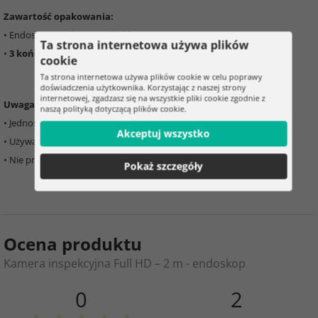
Zawartość opakowania:
• Endoskopowa kamera z kablem
Ta strona internetowa używa plików
•
3 końcówki
– magnes, lusterko, haczyk
cookie
Ta strona internetowa używa plików cookie w celu poprawy
doświadczenia użytkownika. Korzystając z naszej strony
internetowej, zgadzasz się na wszystkie pliki cookie zgodnie z
Uwaga:
naszą polityką dotyczącą plików cookie.
• Jednostka główna
nie jest wodoodporna
Akceptuj wszystko
• Używać tylko na
urządzeniach bez napięcia
• Nie przeznaczone do
użytku medycznego ani publicznego
Pokaż szczegóły
Ocena produktu
Kamera inspekcyjna Full HD – 2 m - endoskop
0
2