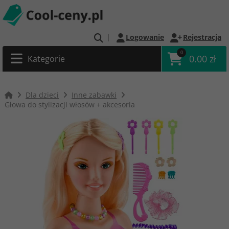
|
Logowanie
Rejestracja
0
0.00 zł
Kategorie
Dla dzieci
Inne zabawki
Głowa do stylizacji włosów + akcesoria