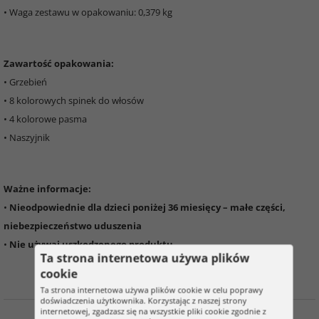
• Waga zestawu w opakowaniu: 0,379 kg
Zawartość opakowania:
• Grzebień
• 8 kolorowych spinek do włosów
• 4 kolorowe pasma
• Naszyjnik
Ważne informacje:
•
Nieodpowiednie dla dzieci poniżej 36 miesięcy – małe części,
niebezpieczeństwo uduszenia
•
Nie używaj uszkodzonego produktu
Ta strona internetowa używa plików
cookie
Ta strona internetowa używa plików cookie w celu poprawy
doświadczenia użytkownika. Korzystając z naszej strony
internetowej, zgadzasz się na wszystkie pliki cookie zgodnie z