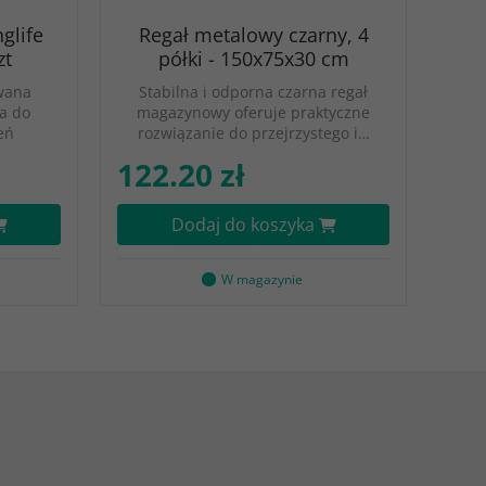
glife
Regał metalowy czarny, 4
zt
półki - 150x75x30 cm
wana
Stabilna i odporna czarna regał
na do
magazynowy oferuje praktyczne
eń
rozwiązanie do przejrzystego i…
122.20 zł
Dodaj do koszyka
W magazynie