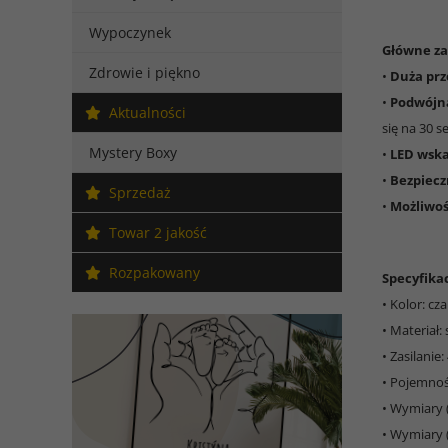
Wypoczynek
Główne za
Zdrowie i piękno
•
Duża pr
•
Podwójn
Aktualności
się na 30 s
Mystery Boxy
•
LED wsk
•
Bezpiecz
Sprzedaż
•
Możliwo
Towar 2 jakość
Rozpakowany
Specyfikac
• Kolor: cz
• Materiał:
• Zasilanie
• Pojemność
• Wymiary 
• Wymiary 