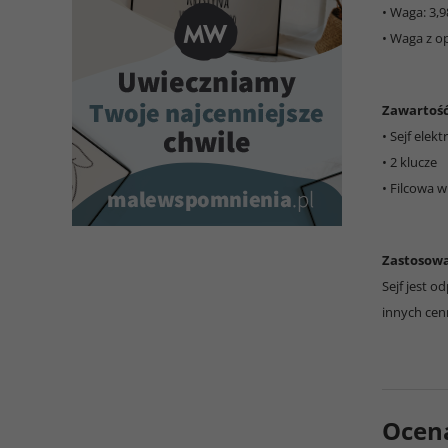
• Waga: 3,9
• Waga z o
Zawartoś
• Sejf elek
• 2 klucze
• Filcowa w
Zastosowa
Sejf jest 
innych cen
Ocen