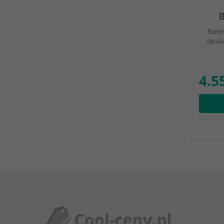
B
Bate
opako
4.55