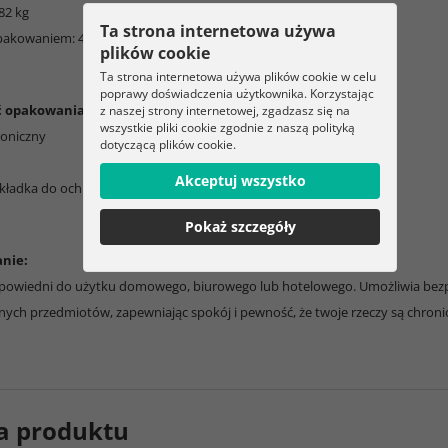
82 kg
Ta strona internetowa używa
pakowaniem: 4,728 kg
plików cookie
Ta strona internetowa używa plików cookie w celu
poprawy doświadczenia użytkownika. Korzystając
ć opakowania:
z naszej strony internetowej, zgadzasz się na
wszystkie pliki cookie zgodnie z naszą polityką
troniczny
dotyczącą plików cookie.
Akceptuj wszystko
kładka do ochrony biżuterii
Pokaż szczegóły
nie:
odpowiedni do użytku domowego, biurowego lub hotelowego. Umożliwia bezp
nych przedmiotów, zapewniając spokój i pewność, że twoje rzeczy są chroni
a produktu