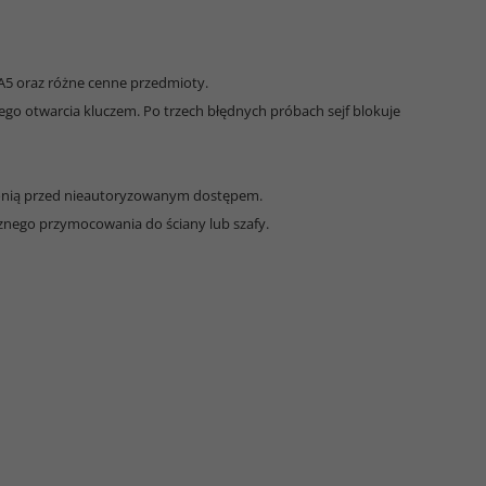
A5 oraz różne cenne przedmioty.
go otwarcia kluczem. Po trzech błędnych próbach sejf blokuje
ronią przed nieautoryzowanym dostępem.
cznego przymocowania do ściany lub szafy.