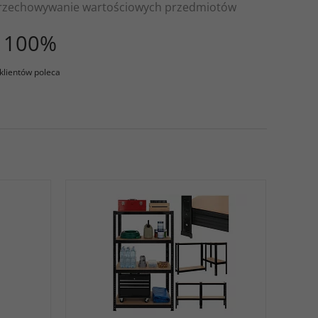
 przechowywanie wartościowych przedmiotów
100%
klientów poleca