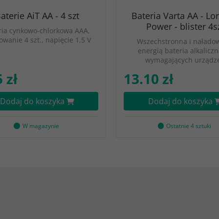
aterie AiT AA - 4 szt
Bateria Varta AA - Lon
Power - blister 4s
ria cynkowo-chlorkowa AAA,
wanie 4 szt., napięcie 1,5 V
Wszechstronna i nałado
energią bateria alkalicz
wymagających urządz
 zł
13.10 zł
Dodaj do koszyka
Dodaj do koszyka
W magazynie
Ostatnie 4 sztuki