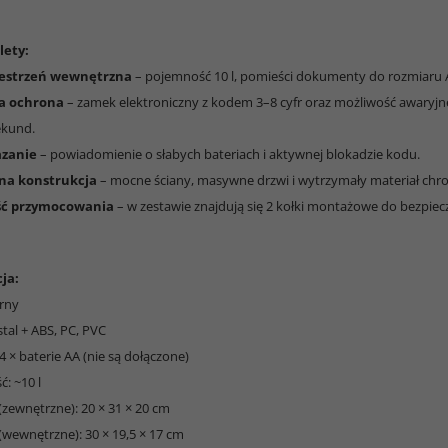
lety:
zestrzeń wewnętrzna
– pojemność 10 l, pomieści dokumenty do rozmiaru 
a ochrona
– zamek elektroniczny z kodem 3–8 cyfr oraz możliwość awaryjne
ekund.
azanie
– powiadomienie o słabych bateriach i aktywnej blokadzie kodu.
na konstrukcja
– mocne ściany, masywne drzwi i wytrzymały materiał ch
ść przymocowania
– w zestawie znajdują się 2 kołki montażowe do bezpie
ja:
arny
 stal + ABS, PC, PVC
: 4 × baterie AA (nie są dołączone)
: ~10 l
(zewnętrzne): 20 × 31 × 20 cm
(wewnętrzne): 30 × 19,5 × 17 cm