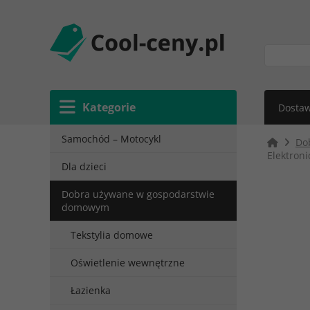
Kategorie
Dostaw
Samochód – Motocykl
Do
Elektron
Dla dzieci
Dobra używane w gospodarstwie
domowym
Tekstylia domowe
Oświetlenie wewnętrzne
Łazienka