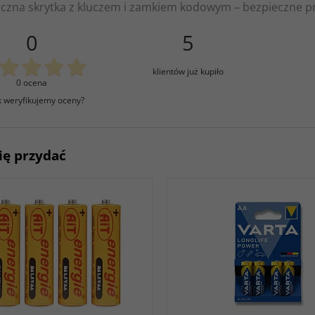
iczna skrytka z kluczem i zamkiem kodowym – bezpieczne
0
5
klientów już kupiło
0 ocena
k weryfikujemy oceny?
ię przydać