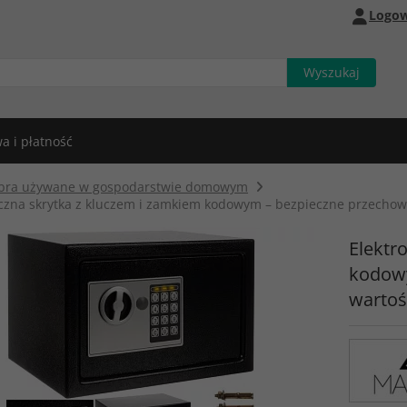
Logow
a i płatność
bra używane w gospodarstwie domowym
iczna skrytka z kluczem i zamkiem kodowym – bezpieczne przech
Elektr
kodow
warto