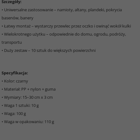
Szczegóły:
• Uniwersalne zastosowanie – namioty, altany, plandeki, pokrycia
basenów, banery
• Łatwy montaż – wystarczy przewlec przez oczko i owinąć wokół kulki
• Wielokrotnego użytku – odpowiednie do domu, ogrodu, podróży,
transportu
• Duży zestaw – 10 sztuk do większych powierzchni
Specyfikacja:
• Kolor: czarny
• Materiał: PP + nylon + guma
• Wymiary: 15–30 cm x 3 cm
• Waga 1 sztuki: 10 g
• Waga: 100 g
• Waga w opakowaniu: 110 g