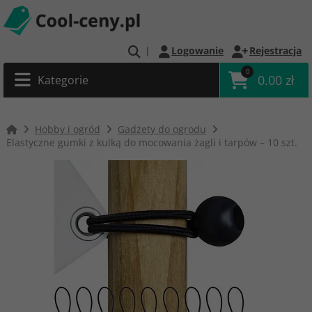
|
Logowanie
Rejestracja
0
0.00 zł
Kategorie
Hobby i ogród
Gadżety do ogrodu
Elastyczne gumki z kulką do mocowania żagli i tarpów – 10 szt.