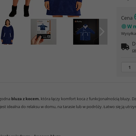
Cena
W m
Wysyłka 
D
ce
ygodna
bluza z kocem
, która łączy komfort koca z funkcjonalnością bluzy. D
jest idealna do relaksu w domu, na tarasie lub w podróży. Łatwo się ją utr