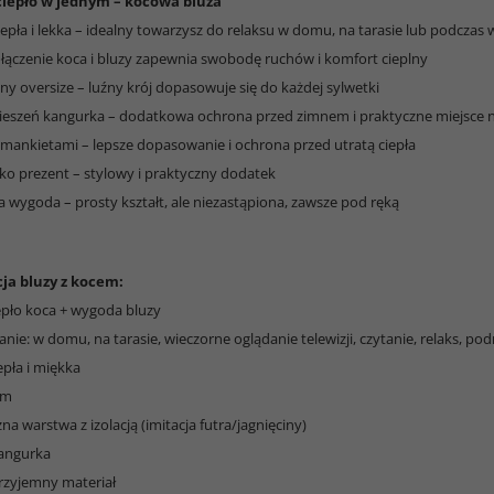
ciepło w jednym – kocowa bluza
iepła i lekka – idealny towarzysz do relaksu w domu, na tarasie lub podczas
połączenie koca i bluzy zapewnia swobodę ruchów i komfort cieplny
ny oversize – luźny krój dopasowuje się do każdej sylwetki
 kieszeń kangurka – dodatkowa ochrona przed zimnem i praktyczne miejsce n
 mankietami – lepsze dopasowanie i ochrona przed utratą ciepła
ako prezent – stylowy i praktyczny dodatek
a wygoda – prosty kształt, ale niezastąpiona, zawsze pod ręką
ja bluzy z kocem:
iepło koca + wygoda bluzy
nie: w domu, na tarasie, wieczorne oglądanie telewizji, czytanie, relaks, p
epła i miękka
em
a warstwa z izolacją (imitacja futra/jagnięciny)
kangurka
przyjemny materiał