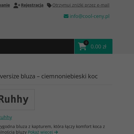
anie
Rejestracja
Otrzymuj zniżki przez e-mail
info@cool-ceny.pl
0
0.00 zł
versize bluza – ciemnoniebieski koc
Ruhhy
wygodna bluza z kapturem, która łączy komfort koca z
alnością bluzy
Pokaż więcej