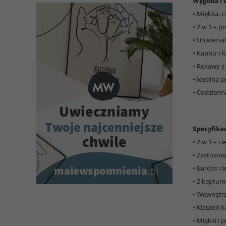
Wygoda i 
• Miękka, c
• 2 w 1 – 
• Uniwersal
• Kaptur i
• Rękawy z
• Idealna j
• Codzienn
Specyfikac
• 2 w 1 – c
• Zastosowa
• Bardzo ci
• Z kaptur
• Wewnętrzn
• Kieszeń 
• Miękki i 