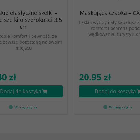
kie elastyczne szelki –
Maskująca czapka – CA
e szelki o szerokości 3,5
Lekki i wytrzymały kapelusz
cm
komfort i ochronę podc
wędkowania, turystyki o
sobie komfort i pewność, że
e zawsze pozostaną na swoim
miejscu
40 zł
20.95 zł
Dodaj do koszyka
Dodaj do koszyka
W magazynie
W magazynie