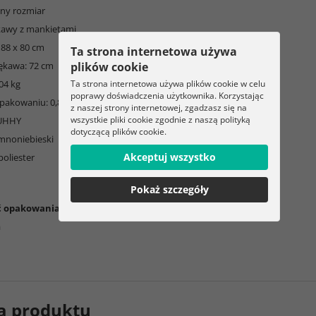
lny rozmiar
ękawy z mankietami
 88 x 80 cm
Ta strona internetowa używa
rękawa: 72 cm
plików cookie
04 kg
Ta strona internetowa używa plików cookie w celu
poprawy doświadczenia użytkownika. Korzystając
pakowaniu: 0,834 kg
z naszej strony internetowej, zgadzasz się na
wszystkie pliki cookie zgodnie z naszą polityką
RUHHY
dotyczącą plików cookie.
emnoniebieski
Akceptuj wszystko
poliester
Pokaż szczegóły
ć opakowania:
a
a produktu