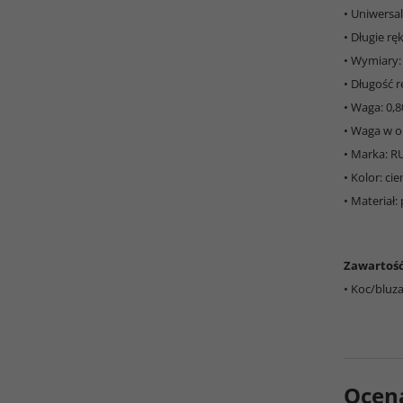
• Uniwersa
• Długie r
• Wymiary:
• Długość 
• Waga: 0,8
• Waga w o
• Marka: 
• Kolor: ci
• Materiał: 
Zawartoś
• Koc/bluz
Ocen