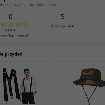
rsize bluza – ciemnoniebieski koc
0
5
klientów już kupiło
0 ocena
k weryfikujemy oceny?
ię przydać