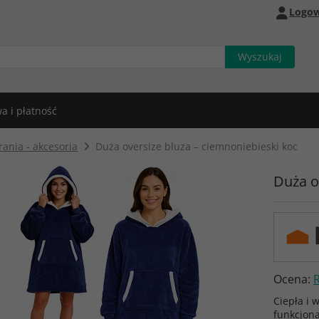
Logow
a i płatność
ania - akcesoria
Duża oversize bluza – ciemnoniebieski koc
Duża o
Ocena:
Ciepła i 
funkcjon