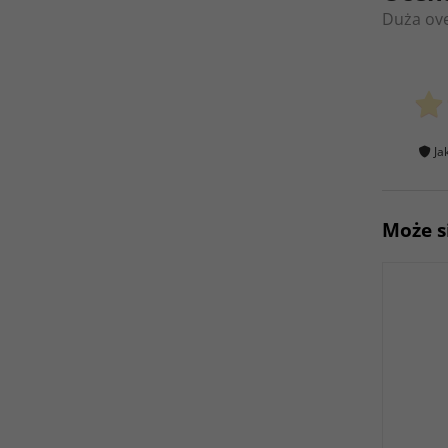
Duża ove
Ja
Może s