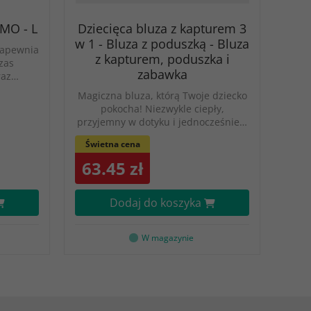
MO - L
Dziecięca bluza z kapturem 3
w 1 - Bluza z poduszką - Bluza
 zapewnia
z kapturem, poduszka i
zas
zabawka
raz…
Magiczna bluza, którą Twoje dziecko
pokocha! Niezwykle ciepły,
przyjemny w dotyku i jednocześnie…
Świetna cena
63.45 zł
Dodaj do koszyka
W magazynie