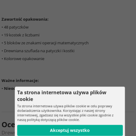
Zawartość opakowania:
• 48 patyczków
• 19 kostek z liczbami
• 5 bloków ze znakami operacji matematycznych
• Drewniana szuflada na patyczki i kostki
• Kolorowe opakowanie
Ważne informacje:
•
Nieodpowiednie dla dzieci poniżej 36 miesięcy.
Ta strona internetowa używa plików
cookie
Ta strona internetowa używa plików cookie w celu poprawy
doświadczenia użytkownika. Korzystając z naszej strony
internetowej, zgadzasz się na wszystkie pliki cookie zgodnie z
naszą polityką dotyczącą plików cookie.
Ocena produktu
Akceptuj wszystko
Drewniane edukacyjne liczydło matematyczne