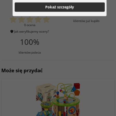
Pokaż szczegóły
0
2
klientów już kupiło
0 ocena
Jak weryfikujemy oceny?
100%
klientów poleca
Może się przydać