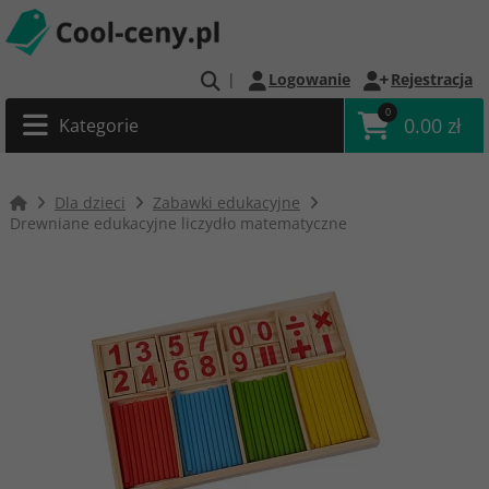
|
Logowanie
Rejestracja
0
0.00 zł
Kategorie
Dla dzieci
Zabawki edukacyjne
Drewniane edukacyjne liczydło matematyczne