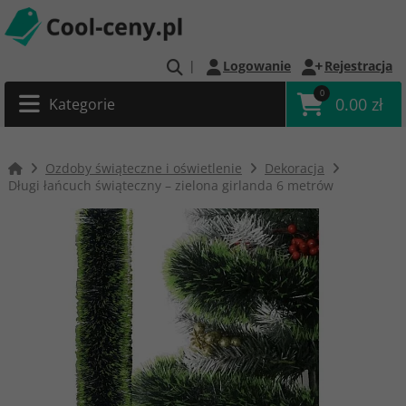
|
Logowanie
Rejestracja
0
0.00 zł
Kategorie
Ozdoby świąteczne i oświetlenie
Dekoracja
Długi łańcuch świąteczny – zielona girlanda 6 metrów