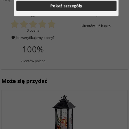
Pokaż szczegóły
0
4
klientów już kupiło
0 ocena
Jak weryfikujemy oceny?
100%
klientów poleca
Może się przydać