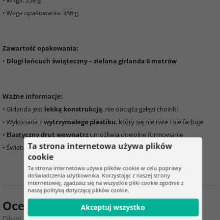
• Waga: 258 g
• Waga opakowania: 368 g
Zawartość opakowania:
•
Długi łańcuch świąteczny – zielona girlanda 6 metrów
Ważne informacje:
• Girlanda jest
lekką konstrukcją
, nie obciąża gałęzi choinki
• Wykonana z
wytrzymałego plastiku
, który się nie rwie i nie farbuje
•
Elastyczny drut wewnątrz
umożliwia dowolne formowanie
Ta strona internetowa używa plików
• Świetny dodatek do
ozdób i aranżacji świątecznych
cookie
Ta strona internetowa używa plików cookie w celu poprawy
doświadczenia użytkownika. Korzystając z naszej strony
internetowej, zgadzasz się na wszystkie pliki cookie zgodnie z
naszą polityką dotyczącą plików cookie.
Ocena produktu
Akceptuj wszystko
Długi łańcuch świąteczny – zielona girlanda 6 metrów