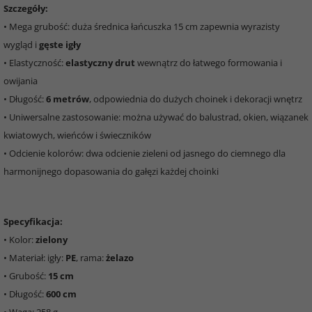
Szczegóły:
• Mega grubość: duża średnica łańcuszka 15 cm zapewnia wyrazisty
wygląd i
gęste igły
• Elastyczność:
elastyczny drut
wewnątrz do łatwego formowania i
owijania
• Długość:
6 metrów
, odpowiednia do dużych choinek i dekoracji wnętrz
• Uniwersalne zastosowanie: można używać do balustrad, okien, wiązanek
kwiatowych, wieńców i świeczników
• Odcienie kolorów: dwa odcienie zieleni od jasnego do ciemnego dla
harmonijnego dopasowania do gałęzi każdej choinki
Specyfikacja:
• Kolor:
zielony
• Materiał: igły:
PE
, rama:
żelazo
• Grubość:
15 cm
• Długość:
600 cm