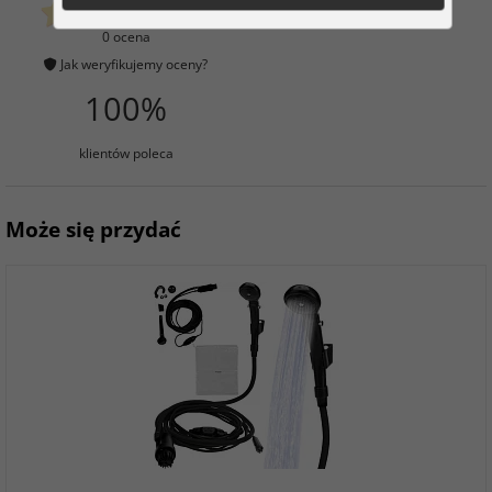
klientów już kupiło
0 ocena
Jak weryfikujemy oceny?
100%
klientów poleca
Może się przydać