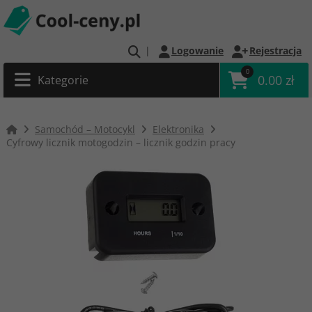
|
Logowanie
Rejestracja
0
0.00 zł
Kategorie
Samochód – Motocykl
Elektronika
Cyfrowy licznik motogodzin – licznik godzin pracy