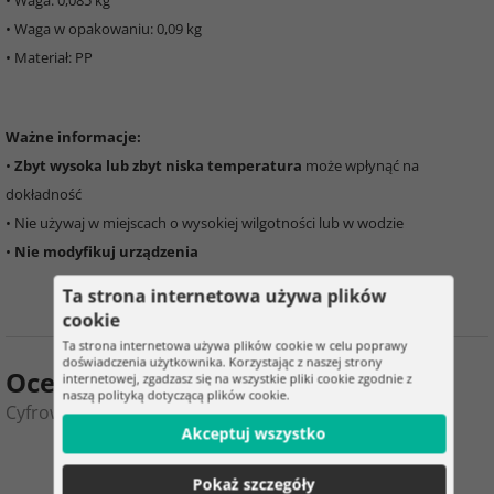
• Waga: 0,085 kg
• Waga w opakowaniu: 0,09 kg
• Materiał: PP
Ważne informacje:
•
Zbyt wysoka lub zbyt niska temperatura
może wpłynąć na
dokładność
• Nie używaj w miejscach o wysokiej wilgotności lub w wodzie
•
Nie modyfikuj urządzenia
Ta strona internetowa używa plików
cookie
Ta strona internetowa używa plików cookie w celu poprawy
doświadczenia użytkownika. Korzystając z naszej strony
Ocena produktu
internetowej, zgadzasz się na wszystkie pliki cookie zgodnie z
naszą polityką dotyczącą plików cookie.
Cyfrowy licznik motogodzin – licznik godzin pracy
Akceptuj wszystko
0
2
Pokaż szczegóły